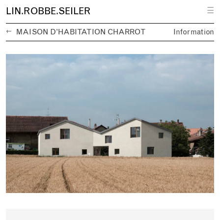
L
IN.
R
OBBE.
S
EILER
☰
←
MAISON D’HABITATION CHARROT
Information