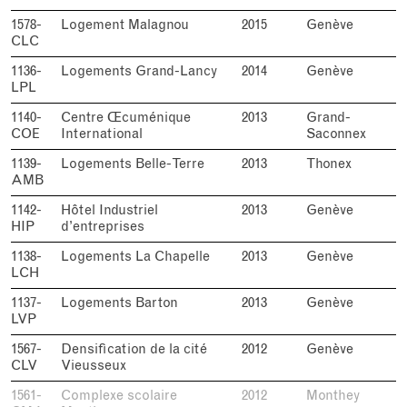
1578-
Logement Malagnou
2015
Genève
CLC
1136-
Logements Grand-Lancy
2014
Genève
LPL
1140-
Centre Œcuménique
2013
Grand-
COE
International
Saconnex
1139-
Logements Belle-Terre
2013
Thonex
AMB
1142-
Hôtel Industriel
2013
Genève
HIP
d’entreprises
1138-
Logements La Chapelle
2013
Genève
LCH
1137-
Logements Barton
2013
Genève
LVP
1567-
Densification de la cité
2012
Genève
CLV
Vieusseux
1561-
Complexe scolaire
2012
Monthey