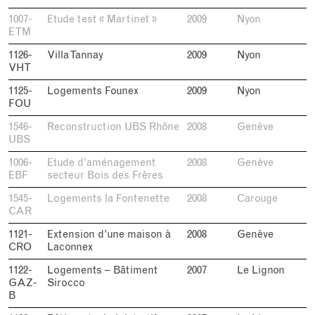
1007-
Etude test « Martinet »
2009
Nyon
ETM
1126-
Villa Tannay
2009
Nyon
VHT
1125-
Logements Founex
2009
Nyon
FOU
1546-
Reconstruction UBS Rhône
2008
Genève
UBS
1006-
Etude d’aménagement
2008
Genève
EBF
secteur Bois des Frères
1545-
Logements la Fontenette
2008
Carouge
CAR
1121-
Extension d’une maison à
2008
Genève
CRO
Laconnex
1122-
Logements – Bâtiment
2007
Le Lignon
GAZ-
Sirocco
B