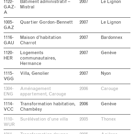
1122-
Bâtiment administratif –
2007
Le Lignon
GAZ-
Mistral
A
1005-
Quartier Gordon-Bennett
2007
Le Lignon
GAZ
1116-
Maison d’habitation
2007
Bardonnex
GAU
Charrot
1120-
Logements
2007
Genève
HER
communautaires,
Hermance
1115-
Villa, Genolier
2007
Nyon
VGG
1304-
Aménagement
2006
Carouge
ENG
appartement, Carouge
1114-
Transformation habitation,
2006
Genève
VCC
Chambésy
1110-
Surélévation d’une villa
2005
Thonex
WUR