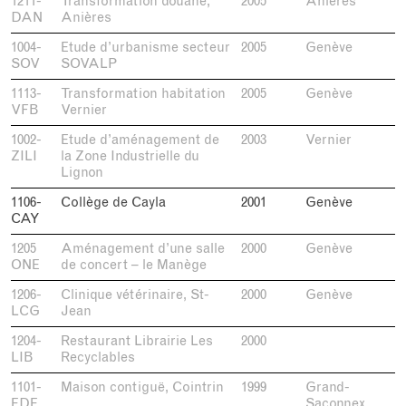
1211-
Transformation douane,
2005
Anières
DAN
Anières
1004-
Etude d’urbanisme secteur
2005
Genève
SOV
SOVALP
1113-
Transformation habitation
2005
Genève
VFB
Vernier
1002-
Etude d’aménagement de
2003
Vernier
ZILI
la Zone Industrielle du
Lignon
1106-
Collège de Cayla
2001
Genève
CAY
1205
Aménagement d’une salle
2000
Genève
ONE
de concert – le Manège
1206-
Clinique vétérinaire, St-
2000
Genève
LCG
Jean
1204-
Restaurant Librairie Les
2000
LIB
Recyclables
1101-
Maison contiguë, Cointrin
1999
Grand-
EDE
Saconnex