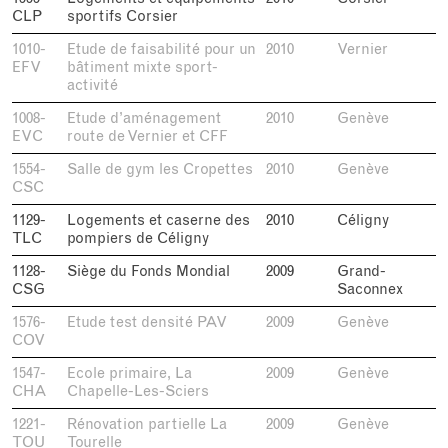
CLP
sportifs Corsier
1010-
Etude de faisabilité pour un
2010
Vernier
EFV
bâtiment mixte sport-
activité
1008-
Etude d’aménagement
2010
Genève
EVC
route de Vernier et CFF
1554-
Salle de gym les Cropettes
2010
Genève
CSC
1129-
Logements et caserne des
2010
Céligny
TLC
pompiers de Céligny
1128-
Siège du Fonds Mondial
2009
Grand-
CSG
Saconnex
1576-
Etude test densité PAV
2009
Genève
COV
1547-
Ecole primaire, La
2009
Genève
CHA
Chapelle-Les-Sciers
1221-
Rénovation partielle La
2009
Genève
TOU
Tourelle