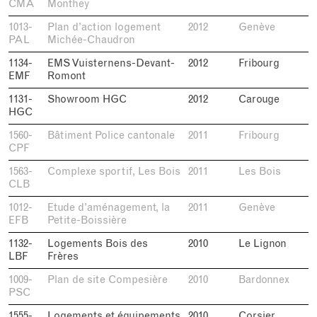
CMA
Monthey
1013-
Plan d’action logement
2012
Genève
PAL
Michée-Chaudron
1134-
EMS Vuisternens-Devant-
2012
Fribourg
EMF
Romont
1131-
Showroom HGC
2012
Carouge
HGC
1560-
Bâtiment Police cantonale
2011
Fribourg
CPF
1563-
Complexe sportif, Les Bois
2011
Les Bois
CLB
1012-
Etude d’aménagement, la
2011
Genève
EFB
Petite-Boissière
1132-
Logements Bois des
2010
Le Lignon
LBF
Frères
1009-
Plan de site Compesière
2010
Bardonnex
PSC
1555-
Logements et équipements
2010
Corsier