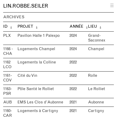
L
IN.
R
OBBE.
S
EILER
☰
ARCHIVES
ID
PROJET
ANNÉE
LIEU
PLX
Pavillon Halle 1 Palexpo
2024
Grand-
Saconnex
1166 -
Logements Champel
2024
Champel
CHA
1162
Logements la Colline
2022
LCO
1161-
Cité du Vin
2022
Rolle
CDV
1163-
Pôle Santé le Rolliet
2022
Le Rolliet
PSR
AUB
EMS Les Clos d’Aubonne
2021
Aubonne
1160-
Logements à Cartigny
2021
Cartigny
CAR