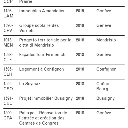
CCP
Prairie
1156-
Immeubles Amandolier
2019
Genève
LAM
1596-
Groupe scolaire des
2019
Genève
CEV
Vernets
1015-
Progetto territoriale per la
2018
Mendrisio
MEN
città di Mendrisio
1598-
Façades Tour Firmenich
2018
Genève
CTF
1595-
Logement à Confignon
2018
Confignon
CLH
1592-
La Seymaz
2018
Chêne-
CSO
Bourg
1591-
Projet immobilier Bussigny
2018
Bussigny
CBU
1590-
Palexpo – Rénovation de
2018
Genève
CPA
l’entrée et création des
Centres de Congrès