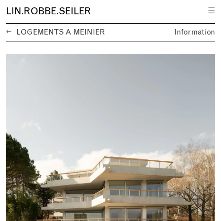
L
IN.
R
OBBE.
S
EILER
☰
←
LOGEMENTS À MEINIER
Information