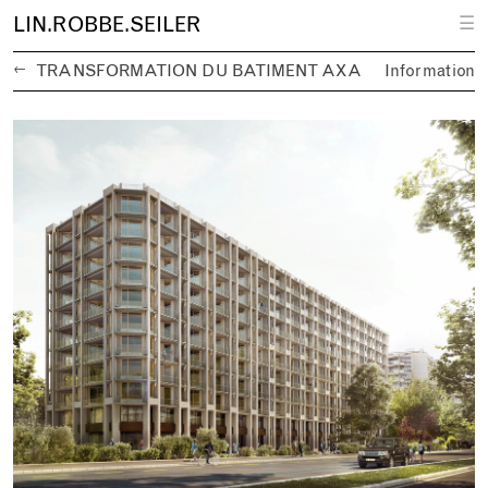
L
IN.
R
OBBE.
S
EILER
☰
←
TRANSFORMATION DU BÂTIMENT AXA
Information